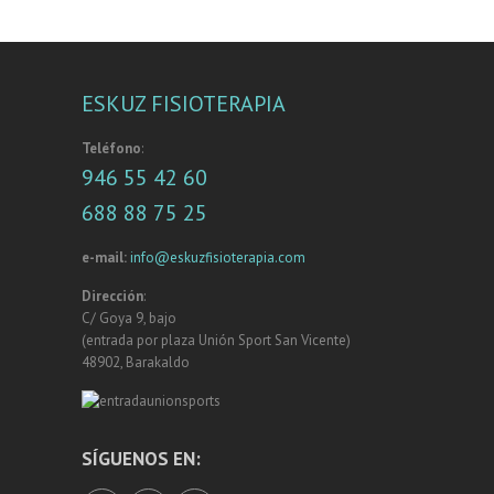
ESKUZ FISIOTERAPIA
Teléfono
:
946 55 42 60
688 88 75 25
e-mail:
info@eskuzfisioterapia.com
Dirección
:
C/ Goya 9, bajo
(entrada por plaza Unión Sport San Vicente)
48902, Barakaldo
SÍGUENOS EN: