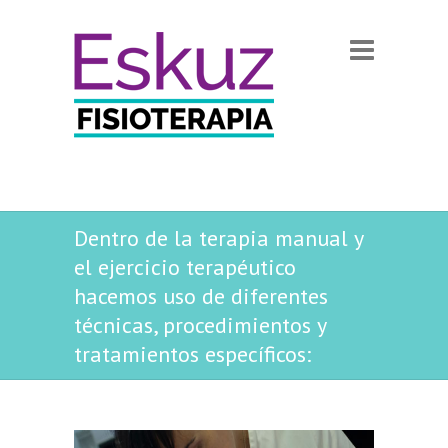
Dentro de la terapia manual y
el ejercicio terapéutico
hacemos uso de diferentes
técnicas, procedimientos y
tratamientos específicos: