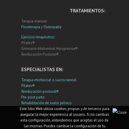
TRATAMIENTOS:
Terapia manual:
Fisioterapia
y
Osteopatía
Ejercicio terapéutico:
Pilates®
Gimnasia Abdominal Hipopresiva®
Reeducación Postural®
ESPECIALISTAS EN:
Terapia miofascial o sacrocraneal
Pilates®
Reeducación postural®
Pre-post parto
Rehabilitación de suelo pélvico
Drenaje linfático manual
Este Sitio Web utiliza cookies propias y de terceros para
Vendaje neuromuscular
asegurar la mejor experiencia al usuario. Si no cambias
esta configuración, entendemos que aceptas el uso de
las mismas. Puedes cambiar la configuración de tu
© Eskuz Fisioterapia