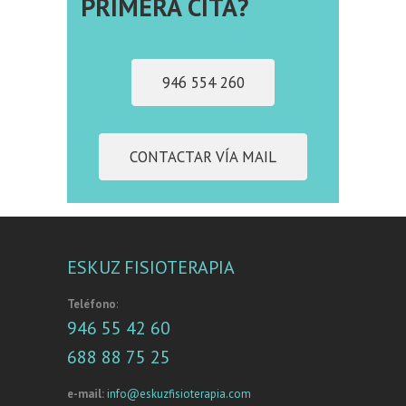
PRIMERA CITA?
946 554 260
CONTACTAR VÍA MAIL
ESKUZ FISIOTERAPIA
Teléfono
:
946 55 42 60
688 88 75 25
e-mail:
info@eskuzfisioterapia.com